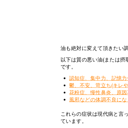
油も絶対に変えて頂きたい調
以下は質の悪い油(または摂
です。
認知症、集中力、記憶力
鬱、不安、苛立ち(キレ
花粉症、慢性鼻炎、原因
風邪などの体調不良にな
これらの症状は現代病と言
ています。