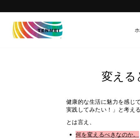
コ
ン
テ
ン
ホ
ツ
を
ス
キ
ッ
変える
プ
す
る
健康的な生活に魅力を感じ
実践してみたい！」と考え
とは言え、
何を変えるべきなのか。