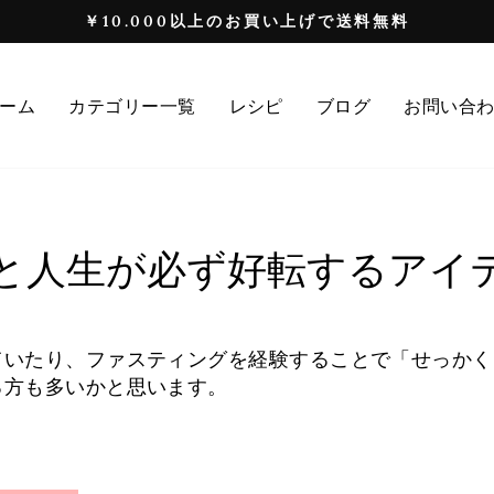
￥10.000以上のお買い上げで送料無料
ス
ラ
イ
ーム
カテゴリー一覧
レシピ
ブログ
お問い合
ド
シ
ョ
ー
を
と人生が必ず好転するアイ
提
示
ていたり、ファスティングを経験することで「せっかく
る方も多いかと思います。