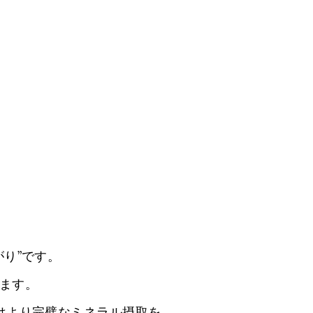
り”です。
ます。
はより完璧なミネラル摂取を