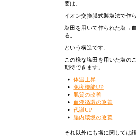
要は、
イオン交換膜式製塩法で作
塩田を用いて作られた塩→
る。
という構造です。
この様な塩田を用いた塩の
期待できます。
体温上昇
免疫機能UP
肌質の改善
血液循環の改善
代謝UP
腸内環境の改善
それ以外にも塩に関しては