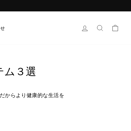
ログイン
検索
カー
わせ
テム３選
だからより健康的な生活を