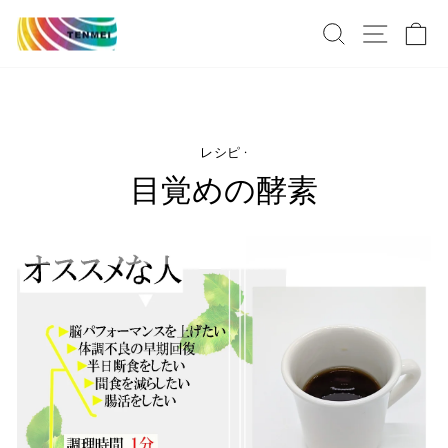
コ
￥10.000以上のお買い上げで送料無料
検索
サイト
カ
ン
ス
テ
ラ
ン
イ
ツ
ド
を
シ
ス
レシピ
·
ョ
キ
ー
目覚めの酵素
ッ
を
プ
提
す
示
る