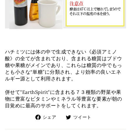
ハチミツには体の中で生成できない《必須アミノ
酸》の全てが含まれており、含まれる糖質はブドウ
糖や果糖がメインであり、これらは糖質の中でもっ
とも小さな“単糖”に分類され、より効率の良いエネ
ルギー源として利用されます。
併せて"EarthSpirit"に含まれる７３種類の野菜や果
物に豊富なビタミンやミネラル等豊富な要素が朝の
目覚めに最高のサポートをしてくれます。
Facebook
Twitter
シェア
ツイート
で
で
シ
ツ