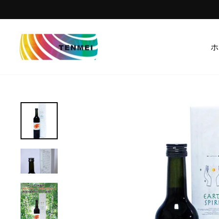
コ
ン
テ
ン
ホ
ツ
を
ス
キ
ッ
プ
す
る