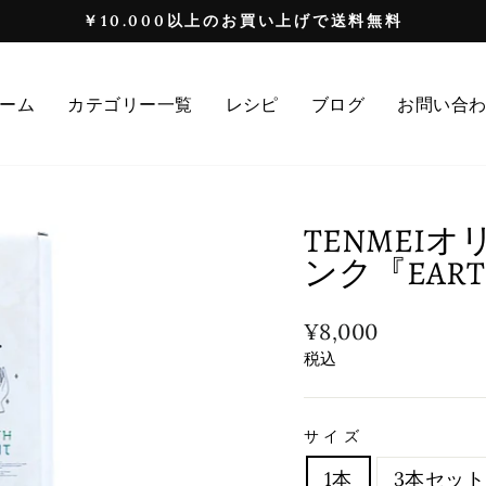
￥10.000以上のお買い上げで送料無料
ス
ラ
イ
ーム
カテゴリー一覧
レシピ
ブログ
お問い合
ド
シ
ョ
ー
TENMEI
を
ンク『EARTH
提
示
通
¥8,000
常
税込
価
格
サイズ
1本
3本セット