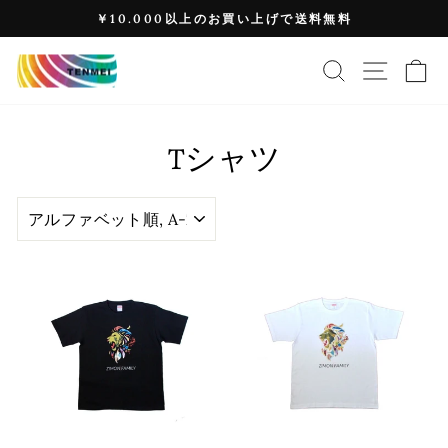
コ
￥10.000以上のお買い上げで送料無料
ン
ス
テ
ラ
検索
サイト
カ
ン
イ
ツ
ド
を
シ
ス
Tシャツ
ョ
キ
ー
ッ
を
並
プ
び
提
す
替
示
え
る